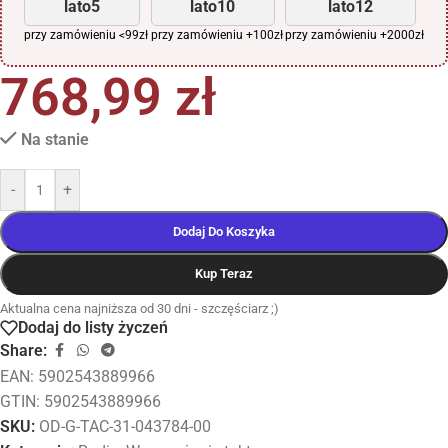
lato5
lato10
lato12
przy zamówieniu <99zł
przy zamówieniu +100zł
przy zamówieniu +2000zł
768,99
zł
Na stanie
-
+
Dodaj Do Koszyka
Kup Teraz
Aktualna cena najniższa od 30 dni - szczęściarz ;)
Dodaj do listy życzeń
Share:
EAN:
5902543889966
GTIN: 5902543889966
SKU:
OD-G-TAC-31-043784-00