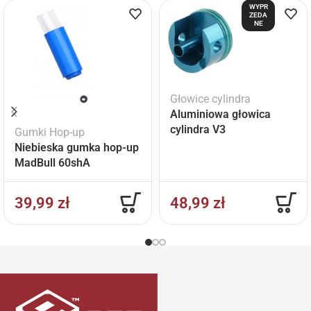
WYPR
ZEDA
NE
Głowice cylindra
Aluminiowa głowica
cylindra V3
Gumki Hop-up
Niebieska gumka hop-up
MadBull 60shA
39,99
zł
48,99
zł