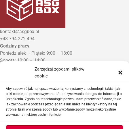
kontakt@asgbox.pl
+48 794 272 494
Godziny pracy
Poniedziałek – Piątek: 9:00 – 18:00
Sobota: 10:00 – 14:00
Niedziela: Zamknięte
Zarządzaj zgodami plików
Punkt Odbioru zamówień
cookie
Bezrzecze, ul. Herbaciana 3
Proszę o wcześniejszy kontakt telefoniczny
Aby zapewnić jak najlepsze wrażenia, korzystamy z technologii, takich jak
pliki cookie, do przechowywania i/lub uzyskiwania dostępu do informacji o
urządzeniu. Zgoda na te technologie pozwoli nam przetwarzać dane, takie
Sklep airsoftowy i serwis replik ASG
jak zachowanie podczas przeglądania lub unikalne identyfikatory na tej
stronie. Brak wyrażenia zgody lub wycofanie zgody może niekorzystnie
wpłynąć na niektóre cechy i funkcje.
Ważne linki