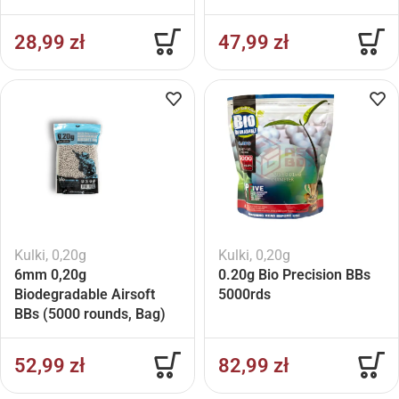
28,99
zł
47,99
zł
Kulki
,
0,20g
Kulki
,
0,20g
6mm 0,20g
0.20g Bio Precision BBs
Biodegradable Airsoft
5000rds
BBs (5000 rounds, Bag)
52,99
zł
82,99
zł