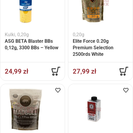
Kulki
,
0,20g
0,20g
ASG BETA Blaster BBs
Elite Force 0.20g
0,12g, 3300 BBs – Yellow
Premium Selection
2500rds White
24,99
zł
27,99
zł