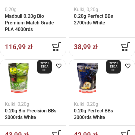
0,20g
Kulki
,
0,20g
Madbull 0.20g Bio
0.20g Perfect BBs
Premium Match Grade
2700rds White
PLA 4000rds
116,99
zł
38,99
zł
WYPR
WYPR
ZEDA
ZEDA
NE
NE
Kulki
,
0,20g
Kulki
,
0,20g
0.20g Bio Precision BBs
0.20g Perfect BBs
2000rds White
3000rds White
43,99
zł
42,99
zł