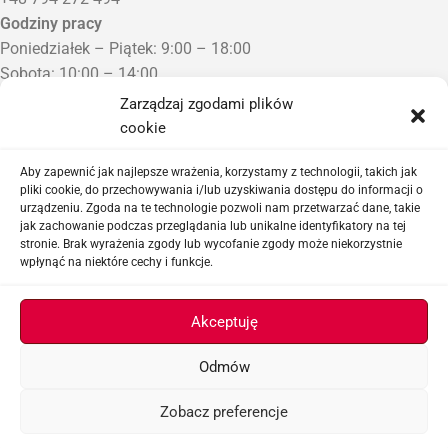
Godziny pracy
Poniedziałek – Piątek: 9:00 – 18:00
Sobota: 10:00 – 14:00
Niedziela: Zamknięte
Zarządzaj zgodami plików
Punkt Odbioru zamówień
cookie
Bezrzecze, ul. Herbaciana 3
Proszę o wcześniejszy kontakt telefoniczny
Aby zapewnić jak najlepsze wrażenia, korzystamy z technologii, takich jak
pliki cookie, do przechowywania i/lub uzyskiwania dostępu do informacji o
urządzeniu. Zgoda na te technologie pozwoli nam przetwarzać dane, takie
Sklep airsoftowy i serwis replik ASG
jak zachowanie podczas przeglądania lub unikalne identyfikatory na tej
stronie. Brak wyrażenia zgody lub wycofanie zgody może niekorzystnie
wpłynąć na niektóre cechy i funkcje.
Ważne linki
Akceptuję
Odmów
ASGBOX.PL © 2026
Zobacz preferencje
Menu
Filtry
Lista życzeń
Koszyk