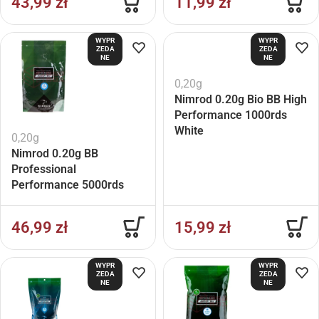
43,99
zł
11,99
zł
WYPR
WYPR
ZEDA
ZEDA
NE
NE
0,20g
Nimrod 0.20g Bio BB High
Performance 1000rds
White
0,20g
Nimrod 0.20g BB
Professional
Performance 5000rds
White
46,99
zł
15,99
zł
WYPR
WYPR
ZEDA
ZEDA
NE
NE