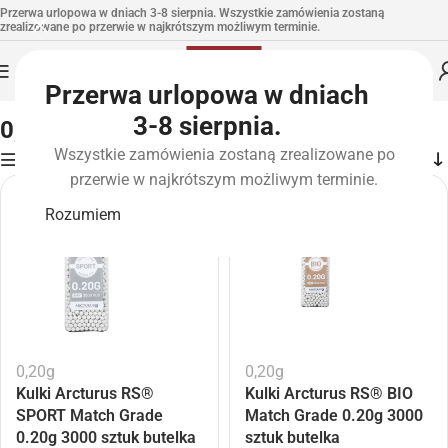
Przerwa urlopowa w dniach 3-8 sierpnia. Wszystkie zamówienia zostaną
zrealizowane po przerwie w najkrótszym możliwym terminie.
Przerwa urlopowa w dniach
Strona główna
»
0,20g
3-8 sierpnia.
0,20g
Wszystkie zamówienia zostaną zrealizowane po
Filters
przerwie w najkrótszym możliwym terminie.
Rozumiem
0,20g
0,20g
Kulki Arcturus RS®
Kulki Arcturus RS® BIO
SPORT Match Grade
Match Grade 0.20g 3000
0.20g 3000 sztuk butelka
sztuk butelka