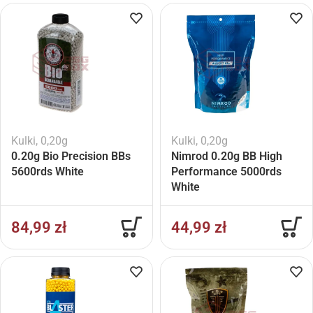
Kulki
,
0,20g
Kulki
,
0,20g
0.20g Bio Precision BBs
Nimrod 0.20g BB High
5600rds White
Performance 5000rds
White
84,99
zł
44,99
zł