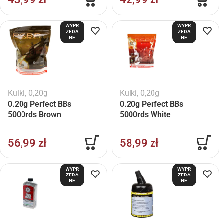
WYPR
WYPR
ZEDA
ZEDA
NE
NE
Kulki
,
0,20g
Kulki
,
0,20g
0.20g Perfect BBs
0.20g Perfect BBs
5000rds Brown
5000rds White
56,99
zł
58,99
zł
WYPR
WYPR
ZEDA
ZEDA
NE
NE