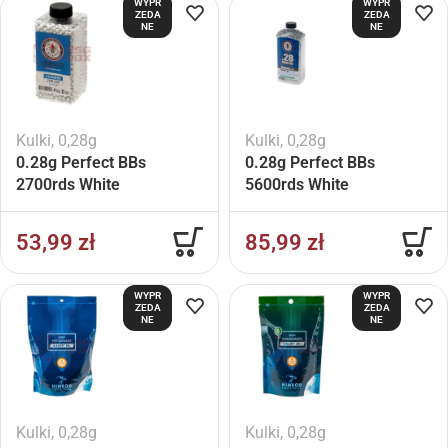
WYPR
WYPR
ZEDA
ZEDA
NE
NE
Kulki
,
0,28g
Kulki
,
0,28g
0.28g Perfect BBs
0.28g Perfect BBs
2700rds White
5600rds White
53,99
zł
85,99
zł
WYPR
WYPR
ZEDA
ZEDA
NE
NE
Kulki
,
0,28g
Kulki
,
0,28g