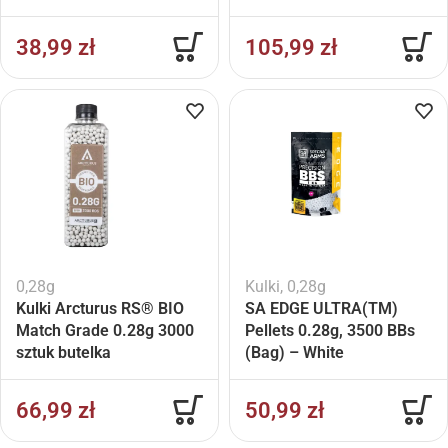
38,99
zł
105,99
zł
0,28g
Kulki
,
0,28g
Kulki Arcturus RS® BIO
SA EDGE ULTRA(TM)
Match Grade 0.28g 3000
Pellets 0.28g, 3500 BBs
sztuk butelka
(Bag) – White
66,99
zł
50,99
zł