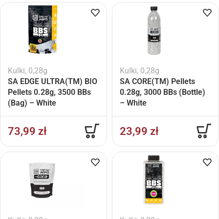
Kulki
,
0,28g
Kulki
,
0,28g
SA EDGE ULTRA(TM) BIO
SA CORE(TM) Pellets
Pellets 0.28g, 3500 BBs
0.28g, 3000 BBs (Bottle)
(Bag) – White
– White
73,99
zł
23,99
zł