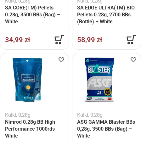
Kulki
,
0,28g
Kulki
,
0,28g
SA CORE(TM) Pellets
SA EDGE ULTRA(TM) BIO
0.28g, 3500 BBs (Bag) –
Pellets 0.28g, 2700 BBs
White
(Bottle) – White
34,99
zł
58,99
zł
Kulki
,
0,28g
Kulki
,
0,28g
Nimrod 0.28g BB High
ASG GAMMA Blaster BBs
Performance 1000rds
0,28g, 3500 BBs (Bag) –
White
White