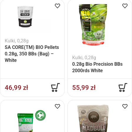
Kulki
,
0,28g
SA CORE(TM) BIO Pellets
0.28g, 350 BBs (Bag) –
Kulki
,
0,28g
White
0.28g Bio Precision BBs
2000rds White
46,99
zł
55,99
zł