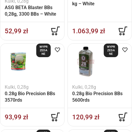
Kulki
,
0,28g
kg – White
ASG BETA Blaster BBs
0,28g, 3300 BBs – White
52,99
zł
1.063,99
zł
WYPR
WYPR
ZEDA
ZEDA
NE
NE
Kulki
,
0,28g
Kulki
,
0,28g
0.28g Bio Precision BBs
0.28g Bio Precision BBs
3570rds
5600rds
93,99
zł
120,99
zł