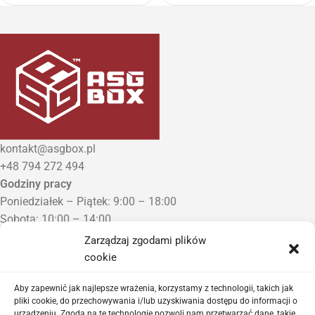
kontakt@asgbox.pl
+48 794 272 494
Godziny pracy
Poniedziałek – Piątek: 9:00 – 18:00
Sobota: 10:00 – 14:00
Niedziela: Zamknięte
Zarządzaj zgodami plików
Punkt Odbioru zamówień
cookie
Bezrzecze, ul. Herbaciana 3
Proszę o wcześniejszy kontakt telefoniczny
Aby zapewnić jak najlepsze wrażenia, korzystamy z technologii, takich jak
pliki cookie, do przechowywania i/lub uzyskiwania dostępu do informacji o
urządzeniu. Zgoda na te technologie pozwoli nam przetwarzać dane, takie