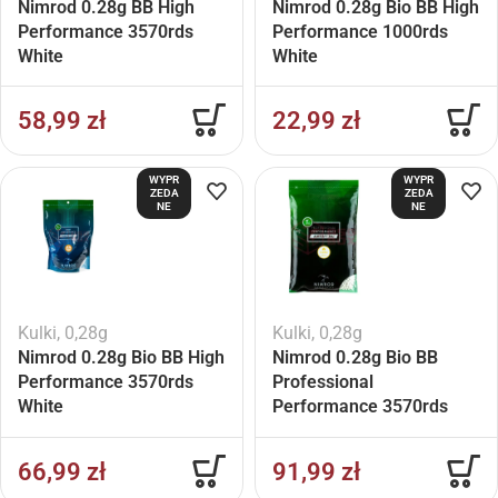
Nimrod 0.28g BB High
Nimrod 0.28g Bio BB High
Performance 3570rds
Performance 1000rds
White
White
58,99
zł
22,99
zł
WYPR
WYPR
ZEDA
ZEDA
NE
NE
Kulki
,
0,28g
Kulki
,
0,28g
Nimrod 0.28g Bio BB High
Nimrod 0.28g Bio BB
Performance 3570rds
Professional
White
Performance 3570rds
White
66,99
zł
91,99
zł