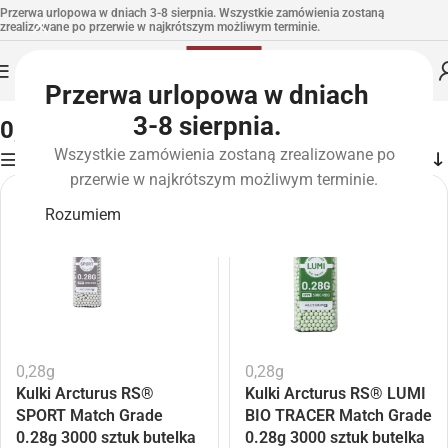
Przerwa urlopowa w dniach 3-8 sierpnia. Wszystkie zamówienia zostaną
zrealizowane po przerwie w najkrótszym możliwym terminie.
Przerwa urlopowa w dniach
Strona główna
»
0,28g
3-8 sierpnia.
0,28g
Wszystkie zamówienia zostaną zrealizowane po
Filters
przerwie w najkrótszym możliwym terminie.
Rozumiem
0,28g
0,28g
Kulki Arcturus RS®
Kulki Arcturus RS® LUMI
SPORT Match Grade
BIO TRACER Match Grade
0.28g 3000 sztuk butelka
0.28g 3000 sztuk butelka