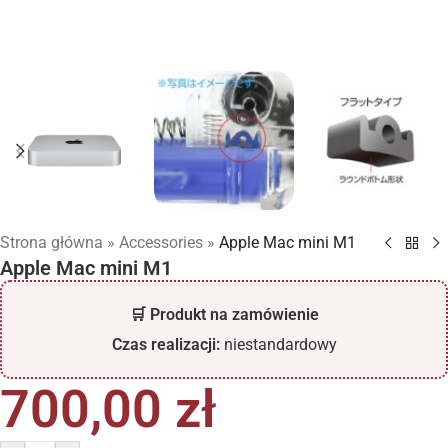
Strona główna
»
Accessories
»
Apple Mac mini М1
Apple Mac mini М1
🛒 Produkt na zamówienie
Czas realizacji:
niestandardowy
700,00
zł