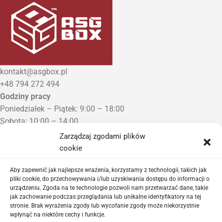
kontakt@asgbox.pl
+48 794 272 494
Godziny pracy
Poniedziałek – Piątek: 9:00 – 18:00
Sobota: 10:00 – 14:00
Niedziela: Zamknięte
Zarządzaj zgodami plików
Punkt Odbioru zamówień
cookie
Bezrzecze, ul. Herbaciana 3
Proszę o wcześniejszy kontakt telefoniczny
Aby zapewnić jak najlepsze wrażenia, korzystamy z technologii, takich jak
pliki cookie, do przechowywania i/lub uzyskiwania dostępu do informacji o
urządzeniu. Zgoda na te technologie pozwoli nam przetwarzać dane, takie
Sklep airsoftowy i serwis replik ASG
jak zachowanie podczas przeglądania lub unikalne identyfikatory na tej
stronie. Brak wyrażenia zgody lub wycofanie zgody może niekorzystnie
wpłynąć na niektóre cechy i funkcje.