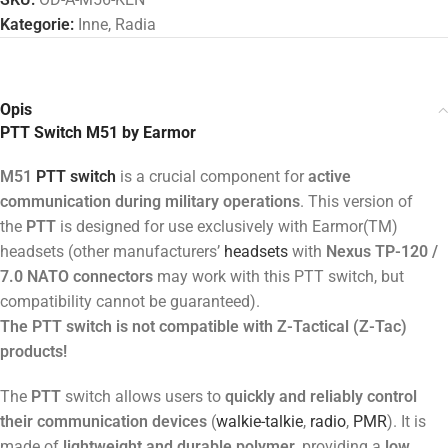
Kategorie:
Inne
,
Radia
Opis
PTT Switch M51 by Earmor
M51
PTT switch
is a crucial component for
active
communication during military operations
. This version of
the
PTT
is designed for use exclusively with Earmor(TM)
headsets (other manufacturers’
headsets
with
Nexus TP-120 /
7.0 NATO connectors
may work with this PTT switch, but
compatibility cannot be guaranteed).
The PTT switch is not compatible with Z-Tactical (Z-Tac)
products!
The
PTT
switch allows users to
quickly and reliably control
their communication devices
(
walkie-talkie
,
radio
,
PMR
). It is
made of
lightweight and durable polymer
, providing a
low