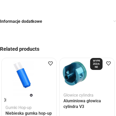
Informacje dodatkowe
Related products
WYPR
ZEDA
NE
Głowice cylindra
Aluminiowa głowica
cylindra V3
Gumki Hop-up
Niebieska gumka hop-up