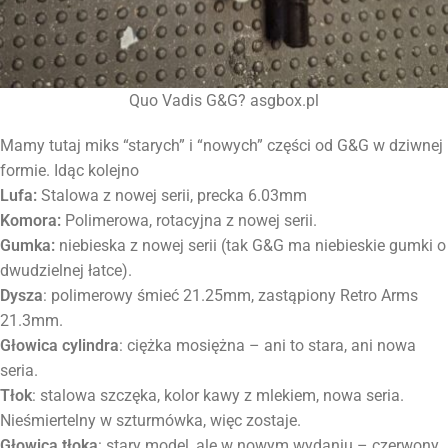
Quo Vadis G&G? asgbox.pl
Mamy tutaj miks “starych” i “nowych” części od G&G w dziwnej
formie. Idąc kolejno
Lufa:
Stalowa z nowej serii, precka 6.03mm
Komora:
Polimerowa, rotacyjna z nowej serii.
Gumka:
niebieska z nowej serii (tak G&G ma niebieskie gumki o
dwudzielnej łatce).
Dysza
: polimerowy śmieć 21.25mm, zastąpiony Retro Arms
21.3mm.
Głowica cylindra
: ciężka mosiężna – ani to stara, ani nowa
seria.
Tłok
: stalowa szczęka, kolor kawy z mlekiem, nowa seria.
Nieśmiertelny w szturmówka, więc zostaje.
Głowica tłoka
: stary model, ale w nowym wydaniu – czerwony