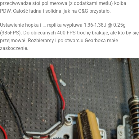
przeciwwadze stoi polimerowa (z dodatkami metlu) kolba
PDW. Całość ładna i solidna, jak na G&G przystało.
Ustawienie hopka i … replika wypluwa 1,36-1,38J @ 0.25g
(385FPS). Do obiecanych 400 FPS trochę brakuje, ale kto by się
przejmował. Rozbieramy i po otwarciu Gearboxa małe
zaskoczenie.