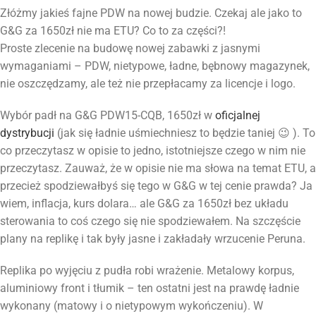
Złóżmy jakieś fajne PDW na nowej budzie. Czekaj ale jako to
G&G za 1650zł nie ma ETU? Co to za części?!
Proste zlecenie na budowę nowej zabawki z jasnymi
wymaganiami – PDW, nietypowe, ładne, bębnowy magazynek,
nie oszczędzamy, ale też nie przepłacamy za licencje i logo.
Wybór padł na G&G PDW15-CQB, 1650zł w
oficjalnej
dystrybucji
(jak się ładnie uśmiechniesz to będzie taniej 😉 ). To
co przeczytasz w opisie to jedno, istotniejsze czego w nim nie
przeczytasz. Zauważ, że w opisie nie ma słowa na temat ETU, a
przecież spodziewałbyś się tego w G&G w tej cenie prawda? Ja
wiem, inflacja, kurs dolara… ale G&G za 1650zł bez układu
sterowania to coś czego się nie spodziewałem. Na szczęście
plany na replikę i tak były jasne i zakładały wrzucenie Peruna.
Replika po wyjęciu z pudła robi wrażenie. Metalowy korpus,
aluminiowy front i tłumik – ten ostatni jest na prawdę ładnie
wykonany (matowy i o nietypowym wykończeniu). W