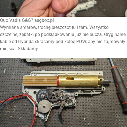
Quo Vadis G&G? asgbox.pl
Wymiana smarów, trochę pieszczot tu i tam. Wszystko
szczelne, zębatki po podkładkowaniu już nie buczą. Oryginalne
kable od Hybrida skracamy pod kolbę PDW, aby nie zajmowały
miejsca. Składamy.