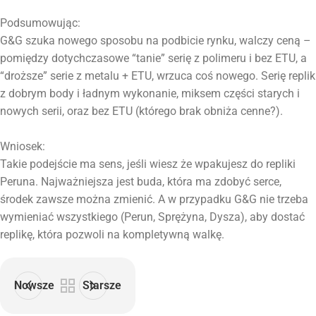
Podsumowując:
G&G szuka nowego sposobu na podbicie rynku, walczy ceną –
pomiędzy dotychczasowe “tanie” serię z polimeru i bez ETU, a
“droższe” serie z metalu + ETU, wrzuca coś nowego. Serię replik
z dobrym body i ładnym wykonanie, miksem części starych i
nowych serii, oraz bez ETU (którego brak obniża cenne?).
Wniosek:
Takie podejście ma sens, jeśli wiesz że wpakujesz do repliki
Peruna. Najważniejsza jest buda, która ma zdobyć serce,
środek zawsze można zmienić. A w przypadku G&G nie trzeba
wymieniać wszystkiego (Perun, Sprężyna, Dysza), aby dostać
replikę, która pozwoli na kompletywną walkę.
Nowsze
Starsze