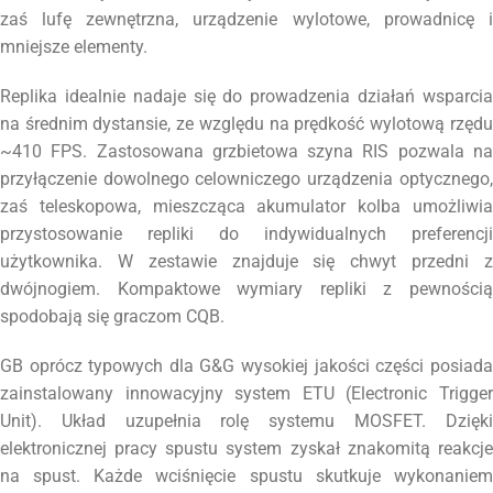
zaś lufę zewnętrzna, urządzenie wylotowe, prowadnicę i
mniejsze elementy.
Replika idealnie nadaje się do prowadzenia działań wsparcia
na średnim dystansie, ze względu na prędkość wylotową rzędu
~410 FPS. Zastosowana grzbietowa szyna RIS pozwala na
przyłączenie dowolnego celowniczego urządzenia optycznego,
zaś teleskopowa, mieszcząca akumulator kolba umożliwia
przystosowanie repliki do indywidualnych preferencji
użytkownika. W zestawie znajduje się chwyt przedni z
dwójnogiem. Kompaktowe wymiary repliki z pewnością
spodobają się graczom CQB.
GB oprócz typowych dla G&G wysokiej jakości części posiada
zainstalowany innowacyjny system ETU (Electronic Trigger
Unit). Układ uzupełnia rolę systemu MOSFET. Dzięki
elektronicznej pracy spustu system zyskał znakomitą reakcje
na spust. Każde wciśnięcie spustu skutkuje wykonaniem