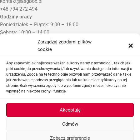
kontakt@asgbox.pl
+48 794 272 494
Godziny pracy
Poniedziałek – Piątek: 9:00 – 18:00
Sobota: 10:00 – 14:00
Niedziela: Zamknięte
Zarządzaj zgodami plików
Punkt Odbioru zamówień
cookie
Bezrzecze, ul. Herbaciana 3
Proszę o wcześniejszy kontakt telefoniczny
Aby zapewnić jak najlepsze wrażenia, korzystamy z technologii, takich jak
pliki cookie, do przechowywania i/lub uzyskiwania dostępu do informacji o
urządzeniu. Zgoda na te technologie pozwoli nam przetwarzać dane, takie
Sklep airsoftowy i serwis replik ASG
jak zachowanie podczas przeglądania lub unikalne identyfikatory na tej
stronie. Brak wyrażenia zgody lub wycofanie zgody może niekorzystnie
wpłynąć na niektóre cechy i funkcje.
Ważne linki
Akceptuję
Odmów
ASGBOX.PL © 2026
Zobacz preferencje