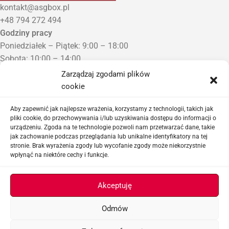
kontakt@asgbox.pl
+48 794 272 494
Godziny pracy
Poniedziałek – Piątek: 9:00 – 18:00
Sobota: 10:00 – 14:00
Niedziela: Zamknięte
Zarządzaj zgodami plików
Punkt Odbioru zamówień
cookie
Bezrzecze, ul. Herbaciana 3
Proszę o wcześniejszy kontakt telefoniczny
Aby zapewnić jak najlepsze wrażenia, korzystamy z technologii, takich jak
pliki cookie, do przechowywania i/lub uzyskiwania dostępu do informacji o
urządzeniu. Zgoda na te technologie pozwoli nam przetwarzać dane, takie
Sklep airsoftowy i serwis replik ASG
jak zachowanie podczas przeglądania lub unikalne identyfikatory na tej
stronie. Brak wyrażenia zgody lub wycofanie zgody może niekorzystnie
wpłynąć na niektóre cechy i funkcje.
Ważne linki
Akceptuję
Odmów
ASGBOX.PL © 2026