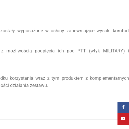
 zostały wyposażone w osłony zapewniające wysoki komfort
i z możliwością podpięcia ich pod PTT (wtyk MILITARY) i
adku korzystania wraz z tym produktem z komplementarnych
ości działania zestawu.
Faceb
YouT