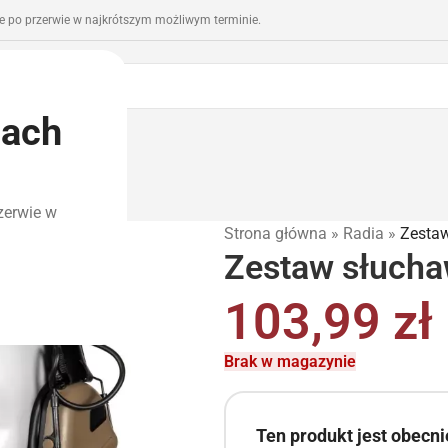
 po przerwie w najkrótszym możliwym terminie.
iach
romocje
Outlet
zerwie w
Strona główna
»
Radia
»
Zesta
Zestaw słuch
103,99
zł
Brak w magazynie
Ten produkt jest obecn