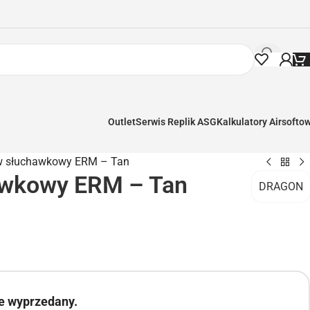
Outlet
Serwis Replik ASG
Kalkulatory Airsofto
w słuchawkowy ERM – Tan
awkowy ERM – Tan
DRAGON
ie wyprzedany.