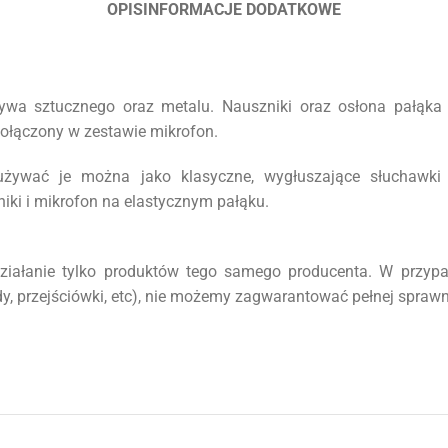
OPIS
INFORMACJE DODATKOWE
ywa sztucznego oraz metalu.
Nauszniki oraz osłona pałąka
dołączony w zestawie mikrofon.
 używać je można jako klasyczne, wygłuszające słuchawk
ki i mikrofon na elastycznym pałąku.
iałanie tylko produktów tego samego producenta. W przyp
y, przejściówki, etc), nie możemy zagwarantować pełnej sprawn