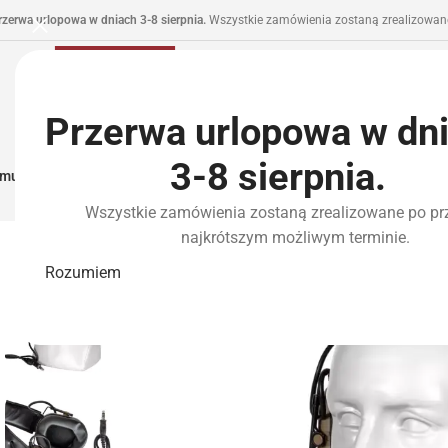
rzerwa urlopowa w dniach 3-8 sierpnia.
Wszystkie zamówienia zostaną zrealizowane
Przerwa urlopowa w dn
3-8 sierpnia.
municja I Zasilanie
Repliki
Części I Tuning
HPA
Wyposażenie Taktyczne
P
Wszystkie zamówienia zostaną zrealizowane po pr
najkrótszym możliwym terminie.
WYPRZEDANE
Rozumiem