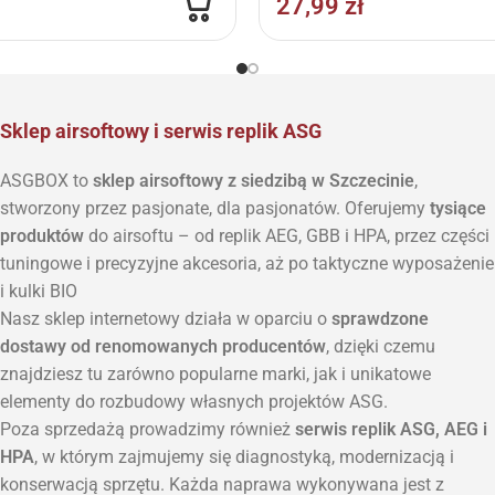
27,99
zł
Sklep airsoftowy i serwis replik ASG
ASGBOX to
sklep airsoftowy z siedzibą w Szczecinie
,
stworzony przez pasjonate, dla pasjonatów. Oferujemy
tysiące
produktów
do airsoftu – od replik AEG, GBB i HPA, przez części
tuningowe i precyzyjne akcesoria, aż po taktyczne wyposażenie
i kulki BIO
Nasz sklep internetowy działa w oparciu o
sprawdzone
dostawy od renomowanych producentów
, dzięki czemu
znajdziesz tu zarówno popularne marki, jak i unikatowe
elementy do rozbudowy własnych projektów ASG.
Poza sprzedażą prowadzimy również
serwis replik ASG, AEG i
HPA
, w którym zajmujemy się diagnostyką, modernizacją i
konserwacją sprzętu. Każda naprawa wykonywana jest z