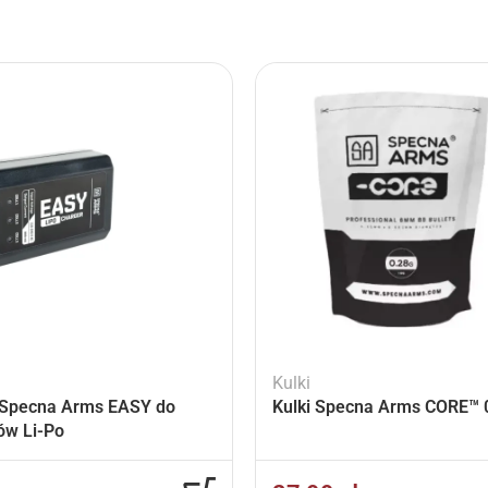
Kulki
Specna Arms EASY do
Kulki Specna Arms CORE™ 0
ów Li-Po